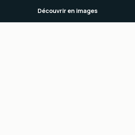
Découvrir en images
Chambres
Activités
Séjours
Motel Corsicana
Route de Monticello
B.P. 158
20220 ILE ROUSSE
Tél. : 04 95 60 23 48/ Port.: 0614259374
Latitude : 42.6254228
Longitude : 8.9501161
[email protected]